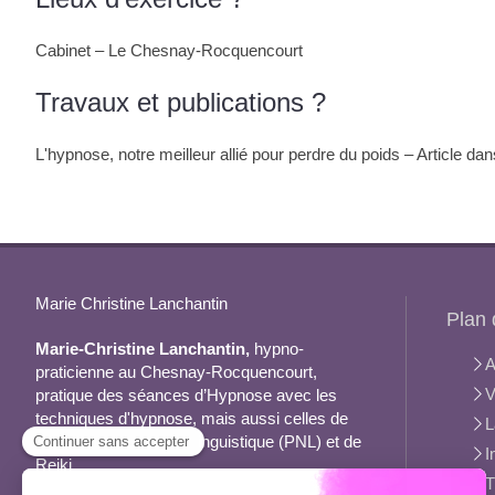
Cabinet – Le Chesnay-Rocquencourt
Travaux et publications ?
L'hypnose, notre meilleur allié pour perdre du poids – Article d
Marie Christine Lanchantin
Plan 
Marie-Christine Lanchantin,
hypno-
A
praticienne au Chesnay-Rocquencourt,
V
pratique des séances d’Hypnose avec les
techniques d'hypnose, mais aussi celles de
L
programmation neuro linguistique (PNL) et de
I
Reiki.
T