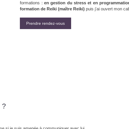
formations :
en gestion du stress et en programmation
formation de Reiki (maître Reiki)
puis j'ai ouvert mon cab
Prendre rendez-vous
 ?
 si je suis amenée à communiquer avec lui..