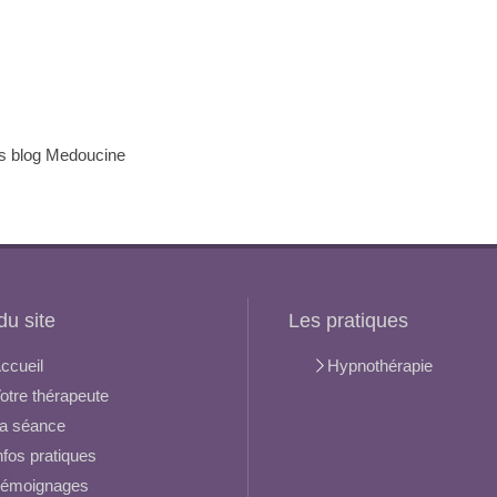
ans blog Medoucine
du site
Les pratiques
ccueil
Hypnothérapie
otre thérapeute
a séance
nfos pratiques
émoignages