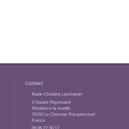
Contact
Marie-Christine Lanchantin
3 Square Raynouard
Résidence la muette
78150
Le Chesnay-Rocquencourt
France
06 86 27 56 17